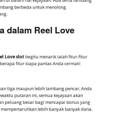
ah di dalam hal kejayaan. Ada serta lambang
ambang berbeda untuk menolong
ang.
wa dalam Reel Love
el Love slot
begitu menarik ialah fitur-fitur
berapa fitur siapa pantas Anda cermati:
kan tiga maupun lebih lambang pencar, Anda
ewaktu putaran ini, semua kejayaan akan
an peluang besar bagi mencapai bonus yang
ib mempertaruhkan lebih banyak banyak dana.