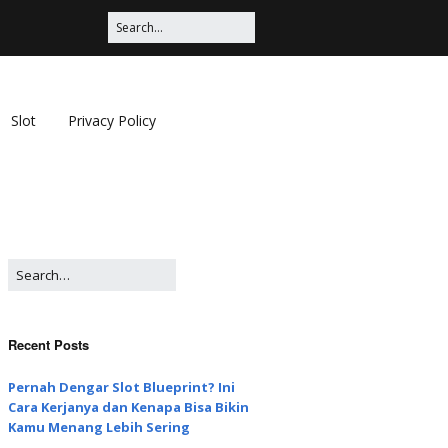
Slot
Privacy Policy
Recent Posts
Pernah Dengar Slot Blueprint? Ini
Cara Kerjanya dan Kenapa Bisa Bikin
Kamu Menang Lebih Sering