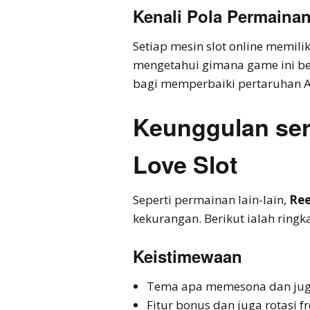
Kenali Pola Permaina
Setiap mesin slot online memil
mengetahui gimana game ini be
bagi memperbaiki pertaruhan 
Keunggulan ser
Love Slot
Seperti permainan lain-lain,
Ree
kekurangan. Berikut ialah ringk
Keistimewaan
Tema apa memesona dan jug
Fitur bonus dan juga rotasi 