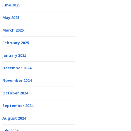
June 2025
May 2025
March 2025
February 2025
January 2025
December 2024
November 2024
October 2024
September 2024
August 2024
July 2024