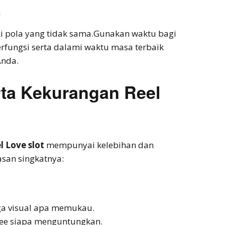
n
iki pola yang tidak sama.Gunakan waktu bagi
rfungsi serta dalami waktu masa terbaik
Anda.
ta Kekurangan Reel
l Love slot
mempunyai kelebihan dan
asan singkatnya:
a visual apa memukau.
free siapa menguntungkan.