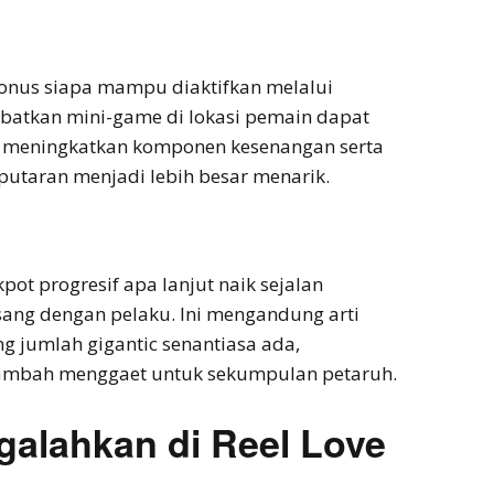
bonus siapa mampu diaktifkan melalui
batkan mini-game di lokasi pemain dapat
i meningkatkan komponen kesenangan serta
putaran menjadi lebih besar menarik.
kpot progresif apa lanjut naik sejalan
ang dengan pelaku. Ini mengandung arti
jumlah gigantic senantiasa ada,
tambah menggaet untuk sekumpulan petaruh.
galahkan di Reel Love