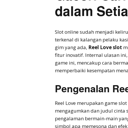
dalam Seti
Slot online sudah menjadi kelir
terkenal di kalangan pelaku kas
gim yang ada,
Reel Love slot
me
fitur inovatif. Internal ulasan i
game ini, mencakup cara bermain
memperbaiki kesempatan mena
Pengenalan Ree
Reel Love merupakan game slot 
mengagumkan dan judul cinta 
pengalaman bermain-main yang
simbol apa memesona dan efek