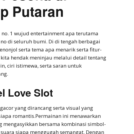
ap Putaran
u no. 1 wujud entertainment apa terutama
ino di seluruh bumi. Di di tengah berbagai
nonjol serta tema apa menarik serta fitur-
ni, kita hendak meninjau melalui detail tentang
, ciri istimewa, serta saran untuk
ng.
l Love Slot
gacor yang dirancang serta visual yang
siapa romantis.Permainan ini menawarkan
 mengasyikkan bersama kombinasi simbol-
 suara siapa menggugah semangat. Dengan