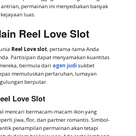
 3 antrian, permainan ini menyediakan banyak
kejayaan luas.
ain Reel Love Slot
dunia
Reel Love slot
, pertama-tama Anda
nda. Partisipan dapat menyamakan kuantitas
 mereka, bermula dari
agen judi
sukbet
pas memutuskan pertaruhan, lumayan
 gulungan berputar.
eel Love Slot
kal mencari bermacam-macam ikon yang
eperti jiwa, flor, dan partner romantis. Simbol-
antik penampilan permainan akan tetapi