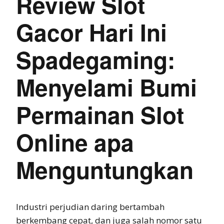
Review Slot
Gacor Hari Ini
Spadegaming:
Menyelami Bumi
Permainan Slot
Online apa
Menguntungkan
Industri perjudian daring bertambah
berkembang cepat, dan juga salah nomor satu