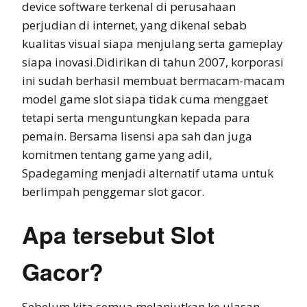
device software terkenal di perusahaan
perjudian di internet, yang dikenal sebab
kualitas visual siapa menjulang serta gameplay
siapa inovasi.Didirikan di tahun 2007, korporasi
ini sudah berhasil membuat bermacam-macam
model game slot siapa tidak cuma menggaet
tetapi serta menguntungkan kepada para
pemain. Bersama lisensi apa sah dan juga
komitmen tentang game yang adil,
Spadegaming menjadi alternatif utama untuk
berlimpah penggemar slot gacor.
Apa tersebut Slot
Gacor?
Sebelum kita semua melanjutkan ke ulasan