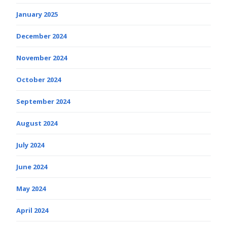
January 2025
December 2024
November 2024
October 2024
September 2024
August 2024
July 2024
June 2024
May 2024
April 2024