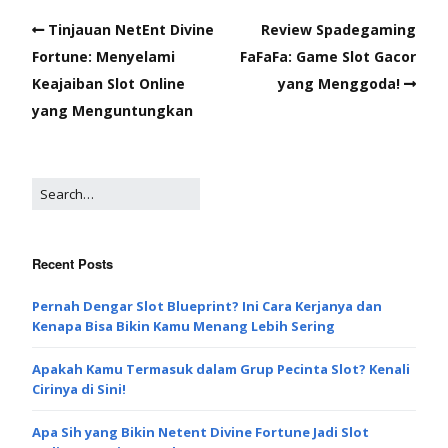
Tinjauan NetEnt Divine
Review Spadegaming
Fortune: Menyelami
FaFaFa: Game Slot Gacor
Keajaiban Slot Online
yang Menggoda!
yang Menguntungkan
Recent Posts
Pernah Dengar Slot Blueprint? Ini Cara Kerjanya dan
Kenapa Bisa Bikin Kamu Menang Lebih Sering
Apakah Kamu Termasuk dalam Grup Pecinta Slot? Kenali
Cirinya di Sini!
Apa Sih yang Bikin Netent Divine Fortune Jadi Slot