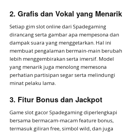
2. Grafis dan Vokal yang Menarik
Setiap gim slot online dari Spadegaming
dirancang serta gambar apa mempesona dan
dampak suara yang menggetarkan. Hal ini
membuat pengalaman bermain-main berubah
lebih menggembirakan serta imersif. Model
yang menarik juga menolong memesona
perhatian partisipan segar serta melindungi
minat pelaku lama.
3. Fitur Bonus dan Jackpot
Game slot gacor Spadegaming diperlengkapi
bersama bermacam-macam feature bonus,
termasuk giliran free, simbol wild, dan juga