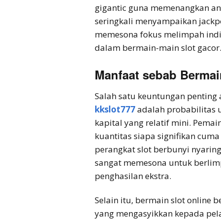
gigantic guna memenangkan an
seringkali menyampaikan jackpo
memesona fokus melimpah indi
dalam bermain-main slot gacor
Manfaat sebab Bermai
Salah satu keuntungan penting 
kkslot777
adalah probabilitas 
kapital yang relatif mini. Pem
kuantitas siapa signifikan cum
perangkat slot berbunyi nyaring
sangat memesona untuk berlim
penghasilan ekstra.
Selain itu, bermain slot online
yang mengasyikkan kepada pel