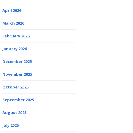
April 2026
March 2026
February 2026
January 2026
December 2025
November 2025
October 2025
September 2025
August 2025
July 2025