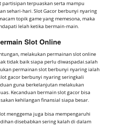
partisipan terpuaskan serta mampu
 sehari-hari. Slot Gacor berbunyi nyaring
macam topik game yang memesona, maka
endapati lelah ketika bermain-main.
ermain Slot Online
tungan, melakukan permainan slot online
 tidak baik siapa perlu diwaspadai.salah
ukan permainan slot berbunyi nyaring ialah
lot gacor berbunyi nyaring seringkali
duan guna berkelanjutan melakukan
uas. Kecanduan bermain slot gacor bisa
akan kehilangan finansial siapa besar.
 slot menggema juga bisa mempengaruhi
edihan disebabkan sering kalah di dalam