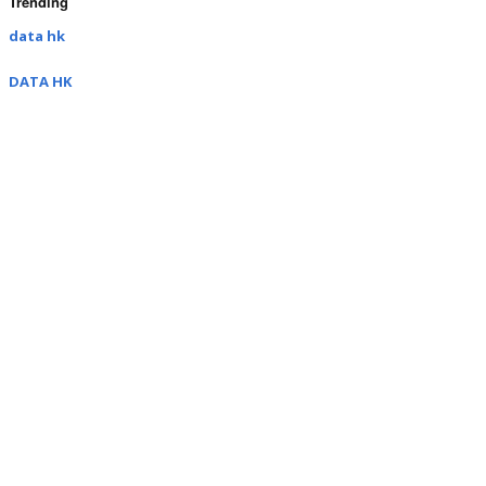
Trending
data hk
DATA HK