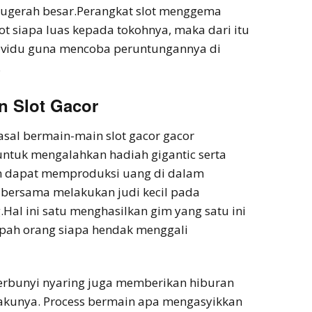
ugerah besar.Perangkat slot menggema
t siapa luas kepada tokohnya, maka dari itu
vidu guna mencoba peruntungannya di
.
n Slot Gacor
asal bermain-main slot gacor gacor
untuk mengalahkan hadiah gigantic serta
ain dapat memproduksi uang di dalam
a bersama melakukan judi kecil pada
.Hal ini satu menghasilkan gim yang satu ini
pah orang siapa hendak menggali
 berbunyi nyaring juga memberikan hiburan
akunya. Process bermain apa mengasyikkan