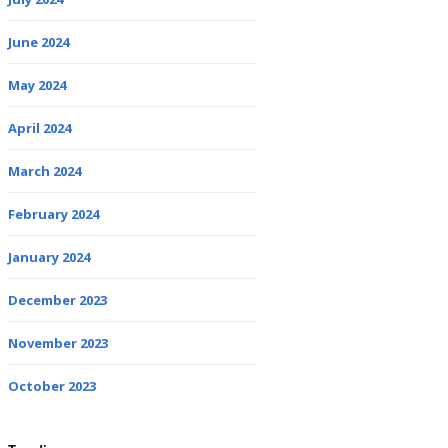
June 2024
May 2024
April 2024
March 2024
February 2024
January 2024
December 2023
November 2023
October 2023