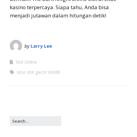
kasino terpercaya. Siapa tahu, Anda bisa
menjadi jutawan dalam hitungan detik!
by
Larry Lee
Slot Online
situs slot gacor slot88