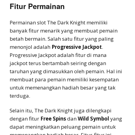
Fitur Permainan
Permainan slot The Dark Knight memiliki
banyak fitur menarik yang membuat pemain
betah bermain. Salah satu fitur yang paling
menonjol adalah
Progressive Jackpot
.
Progressive Jackpot adalah fitur di mana
jackpot terus bertambah seiring dengan
taruhan yang dimasukkan oleh pemain. Hal ini
membuat para pemain memiliki kesempatan
untuk memenangkan hadiah besar yang tak
terduga.
Selain itu, The Dark Knight juga dilengkapi
dengan fitur
Free Spins
dan
Wild Symbol
yang
dapat meningkatkan peluang pemain untuk
memenangkan hadiah besar. Fitur-fitur ini