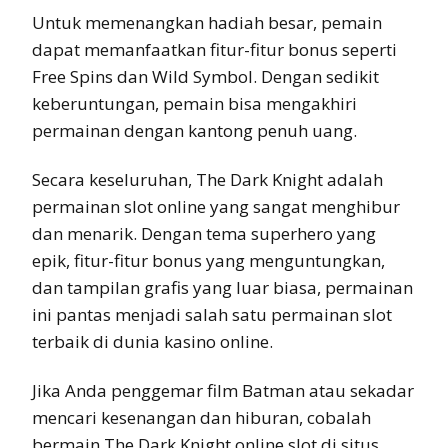
Untuk memenangkan hadiah besar, pemain
dapat memanfaatkan fitur-fitur bonus seperti
Free Spins dan Wild Symbol. Dengan sedikit
keberuntungan, pemain bisa mengakhiri
permainan dengan kantong penuh uang.
Secara keseluruhan, The Dark Knight adalah
permainan slot online yang sangat menghibur
dan menarik. Dengan tema superhero yang
epik, fitur-fitur bonus yang menguntungkan,
dan tampilan grafis yang luar biasa, permainan
ini pantas menjadi salah satu permainan slot
terbaik di dunia kasino online.
Jika Anda penggemar film Batman atau sekadar
mencari kesenangan dan hiburan, cobalah
bermain The Dark Knight online slot di situs