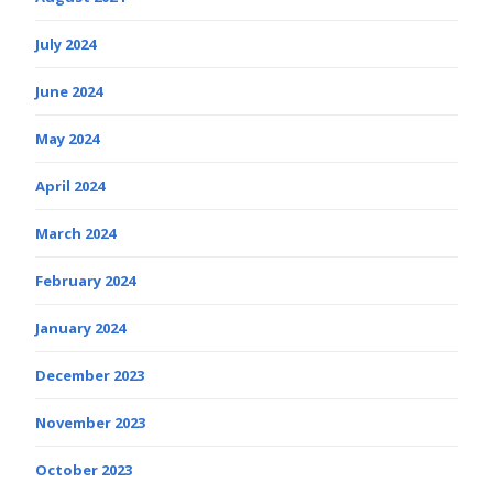
July 2024
June 2024
May 2024
April 2024
March 2024
February 2024
January 2024
December 2023
November 2023
October 2023