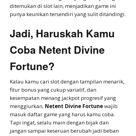
ditemukan di slot lain, menjadikan game ini
punya keunikan tersendiri yang sulit ditandingi.
Jadi, Haruskah Kamu
Coba Netent Divine
Fortune?
Kalau kamu cari slot dengan tampilan menarik,
fitur bonus yang cukup variatif, dan
kesempatan menang jackpot progresif yang
menggiurkan,
Netent Divine Fortune
wajib
masuk daftar game yang harus kamu coba.
Tapi ingat, selalu main dengan bijak dan
jangan sampai keseruan berubah jadi beban