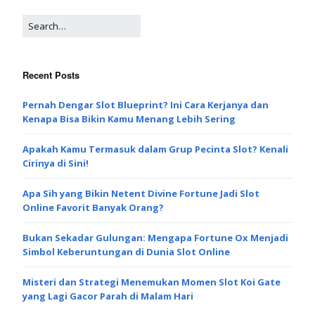
Recent Posts
Pernah Dengar Slot Blueprint? Ini Cara Kerjanya dan
Kenapa Bisa Bikin Kamu Menang Lebih Sering
Apakah Kamu Termasuk dalam Grup Pecinta Slot? Kenali
Cirinya di Sini!
Apa Sih yang Bikin Netent Divine Fortune Jadi Slot
Online Favorit Banyak Orang?
Bukan Sekadar Gulungan: Mengapa Fortune Ox Menjadi
Simbol Keberuntungan di Dunia Slot Online
Misteri dan Strategi Menemukan Momen Slot Koi Gate
yang Lagi Gacor Parah di Malam Hari