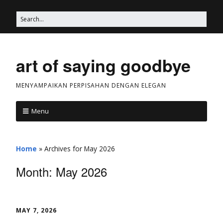
art of saying goodbye
MENYAMPAIKAN PERPISAHAN DENGAN ELEGAN
Menu
Home
»
Archives for May 2026
Month:
May 2026
MAY 7, 2026