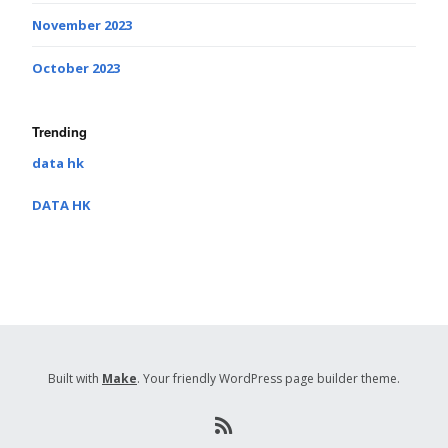
November 2023
October 2023
Trending
data hk
DATA HK
Built with
Make
. Your friendly WordPress page builder theme.