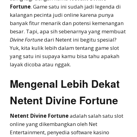
Fortune
. Game satu ini sudah jadi legenda di
kalangan pecinta judi online karena punya
banyak fitur menarik dan potensi kemenangan
besar. Tapi, apa sih sebenarnya yang membuat
Divine Fortune
dari Netent ini begitu spesial?
Yuk, kita kulik lebih dalam tentang game slot
yang satu ini supaya kamu bisa tahu apakah
layak dicoba atau nggak.
Mengenal Lebih Dekat
Netent Divine Fortune
Netent Divine Fortune
adalah salah satu slot
online yang dikembangkan oleh Net
Entertainment, penyedia software kasino