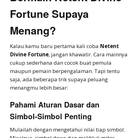
Fortune Supaya
Menang?
Kalau kamu baru pertama kali coba
Netent
Divine Fortune
, jangan khawatir. Cara mainnya
cukup sederhana dan cocok buat pemula
maupun pemain berpengalaman. Tapi tentu
saja, ada beberapa trik supaya peluang
menangmu lebih besar:
Pahami Aturan Dasar dan
Simbol-Simbol Penting
Mulailah dengan mengetahui nilai tiap simbol.
Misalnya, simbol dewa dan makhluk mitos