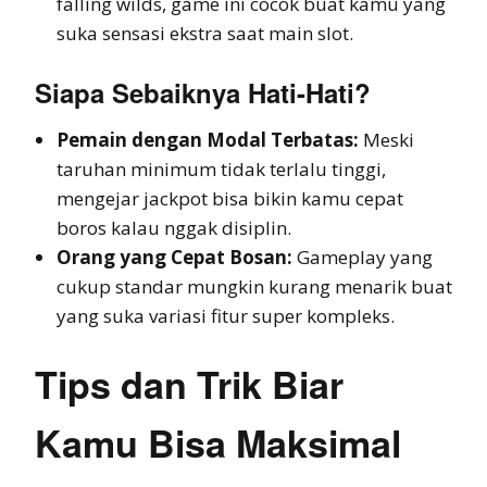
falling wilds, game ini cocok buat kamu yang
suka sensasi ekstra saat main slot.
Siapa Sebaiknya Hati-Hati?
Pemain dengan Modal Terbatas:
Meski
taruhan minimum tidak terlalu tinggi,
mengejar jackpot bisa bikin kamu cepat
boros kalau nggak disiplin.
Orang yang Cepat Bosan:
Gameplay yang
cukup standar mungkin kurang menarik buat
yang suka variasi fitur super kompleks.
Tips dan Trik Biar
Kamu Bisa Maksimal