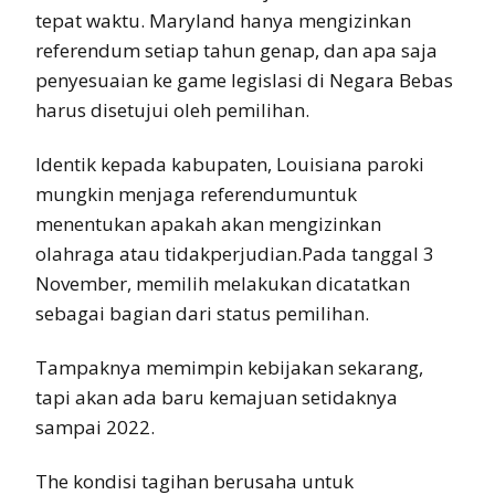
tepat waktu. Maryland hanya mengizinkan
referendum setiap tahun genap, dan apa saja
penyesuaian ke game legislasi di Negara Bebas
harus disetujui oleh pemilihan.
Identik kepada kabupaten, Louisiana paroki
mungkin menjaga referendumuntuk
menentukan apakah akan mengizinkan
olahraga atau tidakperjudian.Pada tanggal 3
November, memilih melakukan dicatatkan
sebagai bagian dari status pemilihan.
Tampaknya memimpin kebijakan sekarang,
tapi akan ada baru kemajuan setidaknya
sampai 2022.
The kondisi tagihan berusaha untuk