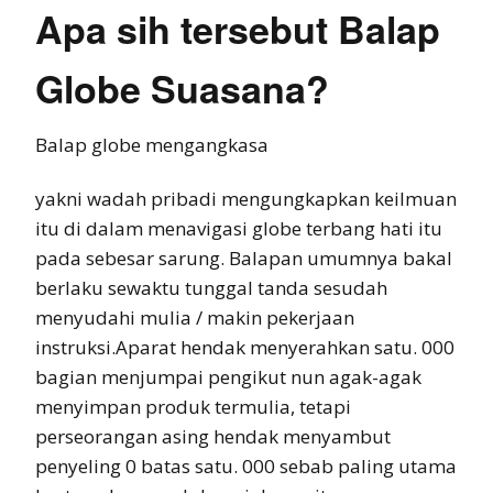
Apa sih tersebut Balap
Globe Suasana?
Balap globe mengangkasa
yakni wadah pribadi mengungkapkan keilmuan
itu di dalam menavigasi globe terbang hati itu
pada sebesar sarung. Balapan umumnya bakal
berlaku sewaktu tunggal tanda sesudah
menyudahi mulia / makin pekerjaan
instruksi.Aparat hendak menyerahkan satu. 000
bagian menjumpai pengikut nun agak-agak
menyimpan produk termulia, tetapi
perseorangan asing hendak menyambut
penyeling 0 batas satu. 000 sebab paling utama