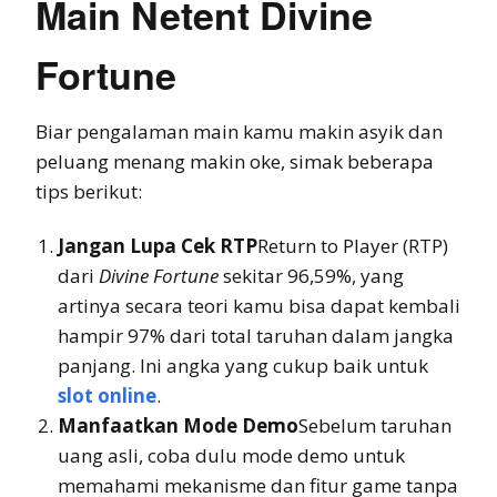
Main Netent Divine
Fortune
Biar pengalaman main kamu makin asyik dan
peluang menang makin oke, simak beberapa
tips berikut:
Jangan Lupa Cek RTP
Return to Player (RTP)
dari
Divine Fortune
sekitar 96,59%, yang
artinya secara teori kamu bisa dapat kembali
hampir 97% dari total taruhan dalam jangka
panjang. Ini angka yang cukup baik untuk
slot online
.
Manfaatkan Mode Demo
Sebelum taruhan
uang asli, coba dulu mode demo untuk
memahami mekanisme dan fitur game tanpa