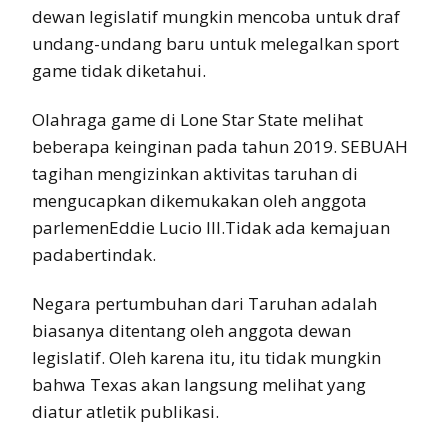
dewan legislatif mungkin mencoba untuk draf
undang-undang baru untuk melegalkan sport
game tidak diketahui.
Olahraga game di Lone Star State melihat
beberapa keinginan pada tahun 2019. SEBUAH
tagihan mengizinkan aktivitas taruhan di
mengucapkan dikemukakan oleh anggota
parlemenEddie Lucio III.Tidak ada kemajuan
padabertindak.
Negara pertumbuhan dari Taruhan adalah
biasanya ditentang oleh anggota dewan
legislatif. Oleh karena itu, itu tidak mungkin
bahwa Texas akan langsung melihat yang
diatur atletik publikasi.