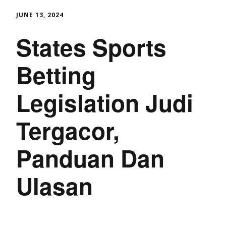
JUNE 13, 2024
States Sports
Betting
Legislation Judi
Tergacor,
Panduan Dan
Ulasan