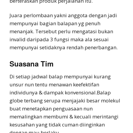
berteraskan produk perjalanan itu.
Juara perlombaan yakni anggota dengan jadi
mempunyai bagian balapan yg penuh
menanjak. Tersebut perlu mengatasi bukan
invalid daripada 3 fungsi maka ala sesuai
mempunyai setidaknya rendah penerbangan.
Suasana Tim
Di setiap jadwal balap mempunyai kurang
unsur nun tentu menawan keefektifan
individunya & dampak konvensional.Balap
globe terbang serupa menjajaki besar molekul
buat menetapkan penguasaan nun
memalingkan membumi & kecuali merintangi
kesusahan yang tidak cuman diinginkan
dengan mau berlaku.