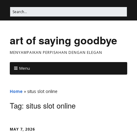
art of saying goodbye
MENYAMPAIKAN PERPISAHAN DENGAN ELEGAN
Menu
Home
»
situs slot online
Tag:
situs slot online
MAY 7, 2026