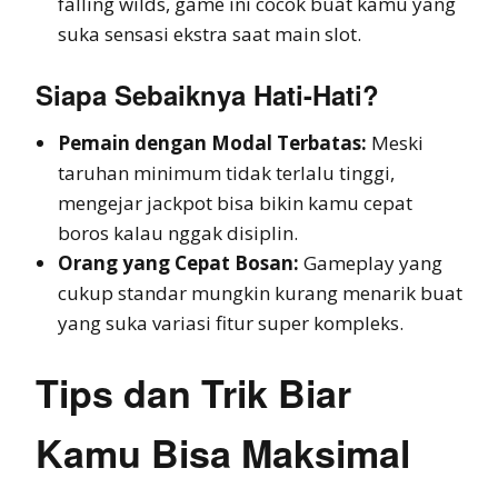
falling wilds, game ini cocok buat kamu yang
suka sensasi ekstra saat main slot.
Siapa Sebaiknya Hati-Hati?
Pemain dengan Modal Terbatas:
Meski
taruhan minimum tidak terlalu tinggi,
mengejar jackpot bisa bikin kamu cepat
boros kalau nggak disiplin.
Orang yang Cepat Bosan:
Gameplay yang
cukup standar mungkin kurang menarik buat
yang suka variasi fitur super kompleks.
Tips dan Trik Biar
Kamu Bisa Maksimal