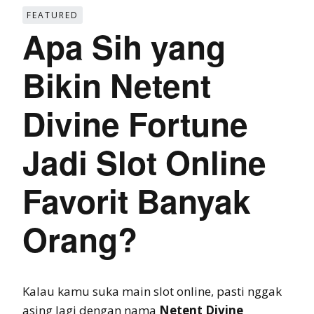
FEATURED
Apa Sih yang
Bikin Netent
Divine Fortune
Jadi Slot Online
Favorit Banyak
Orang?
Kalau kamu suka main slot online, pasti nggak
asing lagi dengan nama
Netent Divine