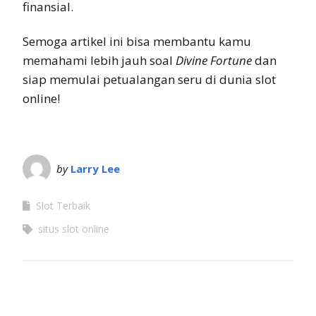
finansial.
Semoga artikel ini bisa membantu kamu
memahami lebih jauh soal
Divine Fortune
dan
siap memulai petualangan seru di dunia slot
online!
by
Larry Lee
Slot Terbaik
situs slot online