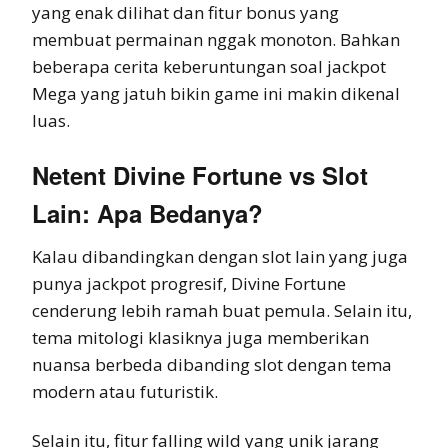
yang enak dilihat dan fitur bonus yang
membuat permainan nggak monoton. Bahkan
beberapa cerita keberuntungan soal jackpot
Mega yang jatuh bikin game ini makin dikenal
luas.
Netent Divine Fortune vs Slot
Lain: Apa Bedanya?
Kalau dibandingkan dengan slot lain yang juga
punya jackpot progresif, Divine Fortune
cenderung lebih ramah buat pemula. Selain itu,
tema mitologi klasiknya juga memberikan
nuansa berbeda dibanding slot dengan tema
modern atau futuristik.
Selain itu, fitur falling wild yang unik jarang