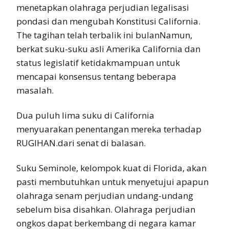
menetapkan olahraga perjudian legalisasi
pondasi dan mengubah Konstitusi California.
The tagihan telah terbalik ini bulanNamun,
berkat suku-suku asli Amerika California dan
status legislatif ketidakmampuan untuk
mencapai konsensus tentang beberapa
masalah.
Dua puluh lima suku di California
menyuarakan penentangan mereka terhadap
RUGIHAN.dari senat di balasan.
Suku Seminole, kelompok kuat di Florida, akan
pasti membutuhkan untuk menyetujui apapun
olahraga senam perjudian undang-undang
sebelum bisa disahkan. Olahraga perjudian
ongkos dapat berkembang di negara kamar