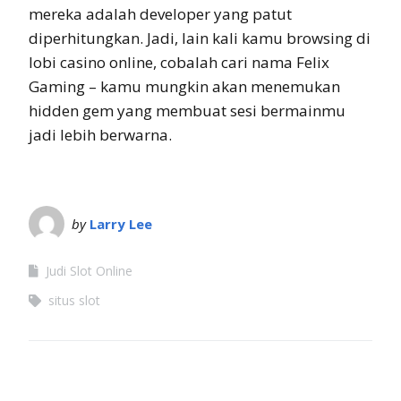
mereka adalah developer yang patut
diperhitungkan. Jadi, lain kali kamu browsing di
lobi casino online, cobalah cari nama Felix
Gaming – kamu mungkin akan menemukan
hidden gem yang membuat sesi bermainmu
jadi lebih berwarna.
by
Larry Lee
Judi Slot Online
situs slot