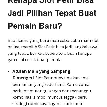
Jadi Pilihan Tepat Buat
Pemain Baru?
Buat kamu yang baru mau coba-coba main slot
online, memilih Slot Petir bisa jadi langkah awal
yang tepat. Berikut beberapa alasan kenapa
game ini cocok buat pemula:
Aturan Main yang Gampang
Dimengerti
Slot Petir punya mekanisme
permainan yang sederhana. Kamu cuma
perlu memutar gulungan dan menunggu
kombinasi simbol muncul. Nggak perlu
strategi rumit kayak game kartu atau