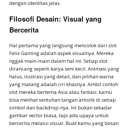
dengan identitas jelas.
Filosofi Desain: Visual yang
Bercerita
Hal pertama yang langsung mencolok dari slot
Felix Gaming adalah aspek visualnya. Mereka
nggak main-main dalam hal ini. Setiap slot
dirancang seperti karya seni kecil. Animasi yang
halus, ilustrasi yang detail, dan pilihan warna
yang matang adalah ciri khasnya. Ambil contoh
slot mereka bertema Asia atau fantasi; kamu
bisa melihat sentuhan tangan artistik di setiap
simbol dan backdrop-nya. Ini bukan sekadar
gambar vector biasa, tapi ada upaya untuk
bercerita melalui visual. Buat kamu yang bosan