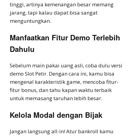
tinggi, artinya kemenangan besar memang
jarang, tapi kalau dapat bisa sangat
menguntungkan.
Manfaatkan Fitur Demo Terlebih
Dahulu
Sebelum main pakai uang asli, coba dulu versi
demo Slot Petir. Dengan cara ini, kamu bisa
mengenal karakteristik game, mencoba fitur-
fitur bonus, dan tahu kapan waktu terbaik
untuk memasang taruhan lebih besar.
Kelola Modal dengan Bijak
Jangan langsung all-in! Atur bankroll kamu