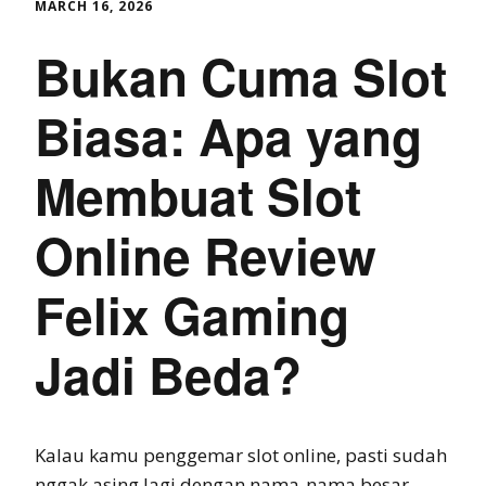
MARCH 16, 2026
Bukan Cuma Slot
Biasa: Apa yang
Membuat Slot
Online Review
Felix Gaming
Jadi Beda?
Kalau kamu penggemar slot online, pasti sudah
nggak asing lagi dengan nama-nama besar