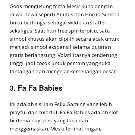
Gods mengusung tema Mesir kuno dengan
dewa-dewa seperti Anubis dan Horus. Simbol
buku berfungsi sebagai wild dan scatter
sekaligus. Saat fitur free spin terpicu, satu
simbol khusus akan dipilih secara acak untuk
menjadi simbol ekspansif selama putaran
gratis berlangsung. Volatilitasnya cenderung
tinggi, jadi cocok untuk pemain yang suka
tantangan dan mengejar kemenangan besar.
3. Fa Fa Babies
Ini adalah sisi lain Felix Gaming yang lebih
playful dan colorful. Fa Fa Babies adalah slot
bertema bayi peri yang lucu dan
menggemaskan. Meski terlihat ringan,