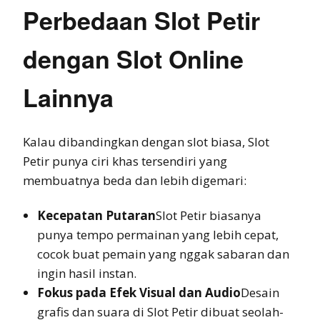
Perbedaan Slot Petir
dengan Slot Online
Lainnya
Kalau dibandingkan dengan slot biasa, Slot
Petir punya ciri khas tersendiri yang
membuatnya beda dan lebih digemari:
Kecepatan Putaran
Slot Petir biasanya
punya tempo permainan yang lebih cepat,
cocok buat pemain yang nggak sabaran dan
ingin hasil instan.
Fokus pada Efek Visual dan Audio
Desain
grafis dan suara di Slot Petir dibuat seolah-