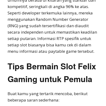
umumnya berada di kisaran yang standar dan
kompetitif, seringkali di angka 96% ke atas.
Seperti developer terkemuka lainnya, mereka
menggunakan Random Number Generator
(RNG) yang sudah tersertifikasi dan diaudit
secara independen untuk memastikan keadilan
setiap putaran. Informasi RTP spesifik untuk
setiap slot biasanya bisa kamu cek di dalam
menu informasi atau paytable game tersebut.
Tips Bermain Slot Felix
Gaming untuk Pemula
Buat kamu yang tertarik mencoba, berikut
beberapa saran sederhana: