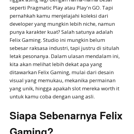
seperti Pragmatic Play atau Play'n GO. Tapi
pernahkah kamu menjelajahi koleksi dari
developer yang mungkin lebih niche, namun
punya karakter kuat? Salah satunya adalah
Felix Gaming. Studio ini mungkin belum
sebesar raksasa industri, tapi justru di situlah
letak pesonanya. Dalam ulasan mendalam ini,
kita akan melihat lebih dekat apa yang
ditawarkan Felix Gaming, mulai dari desain
visual yang memukau, mekanika permainan
yang unik, hingga apakah slot mereka worth it
untuk kamu coba dengan uang asli.
Siapa Sebenarnya Felix
Gaming?