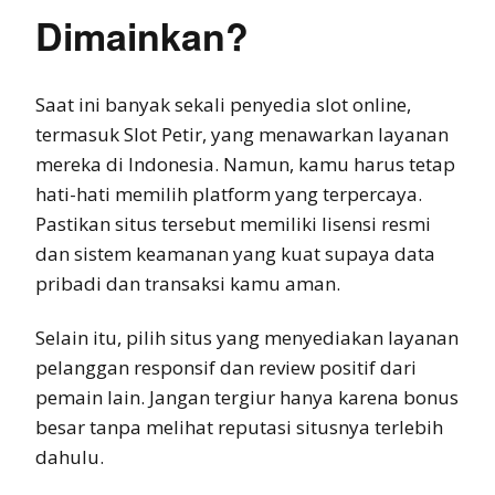
Dimainkan?
Saat ini banyak sekali penyedia slot online,
termasuk Slot Petir, yang menawarkan layanan
mereka di Indonesia. Namun, kamu harus tetap
hati-hati memilih platform yang terpercaya.
Pastikan situs tersebut memiliki lisensi resmi
dan sistem keamanan yang kuat supaya data
pribadi dan transaksi kamu aman.
Selain itu, pilih situs yang menyediakan layanan
pelanggan responsif dan review positif dari
pemain lain. Jangan tergiur hanya karena bonus
besar tanpa melihat reputasi situsnya terlebih
dahulu.