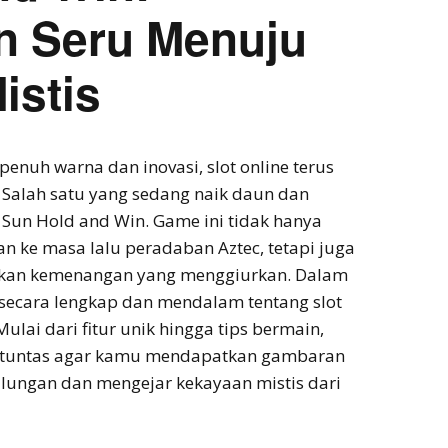
n Seru Menuju
istis
penuh warna dan inovasi, slot online terus
 Salah satu yang sedang naik daun dan
 Sun Hold and Win. Game ini tidak hanya
 ke masa lalu peradaban Aztec, tetapi juga
tkan kemenangan yang menggiurkan. Dalam
s secara lengkap dan mendalam tentang slot
ulai dari fitur unik hingga tips bermain,
 tuntas agar kamu mendapatkan gambaran
lungan dan mengejar kekayaan mistis dari