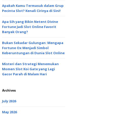
Apakah Kamu Termasuk dalam Grup
Pecinta Slot? Kenali Cirinya di Sini!
Apa Sih yang Bikin Netent Divine
Fortune Jadi Slot Online Favorit
Banyak Orang?
Bukan Sekadar Gulungan: Mengapa
Fortune Ox Menjadi Simbol
Keberuntungan di Dunia Slot Online
Misteri dan Strategi Menemukan
Momen Slot Koi Gate yang Lagi
Gacor Parah di Malam Hari
Archives
July 2026
May 2026