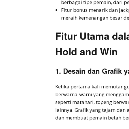
berbagai tipe pemain, dari p
Fitur bonus menarik dan jac
meraih kemenangan besar den
Fitur Utama dal
Hold and Win
1. Desain dan Grafik
Ketika pertama kali memutar gu
berwarna-warni yang menggamb
seperti matahari, topeng berwar
lainnya. Grafik yang tajam da
dan membuat pemain betah be