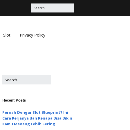
Slot
Privacy Policy
Recent Posts
Pernah Dengar Slot Blueprint? Ini
Cara Kerjanya dan Kenapa Bisa Bikin
Kamu Menang Lebih Sering