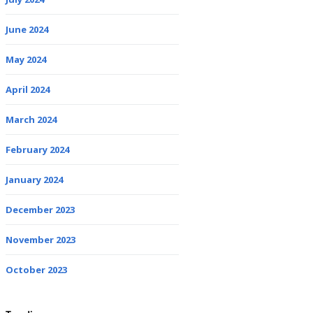
June 2024
May 2024
April 2024
March 2024
February 2024
January 2024
December 2023
November 2023
October 2023