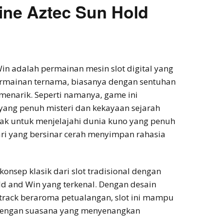
line Aztec Sun Hold
Win adalah permainan mesin slot digital yang
rmainan ternama, biasanya dengan sentuhan
menarik. Seperti namanya, game ini
ang penuh misteri dan kekayaan sejarah
jak untuk menjelajahi dunia kuno yang penuh
ri yang bersinar cerah menyimpan rahasia
nsep klasik dari slot tradisional dengan
ld and Win yang terkenal. Dengan desain
track beraroma petualangan, slot ini mampu
dengan suasana yang menyenangkan