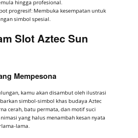
emula hingga profesional.
kpot progresif: Membuka kesempatan untuk
gan simbol spesial.
am Slot Aztec Sun
 yang Mempesona
lungan, kamu akan disambut oleh ilustrasi
arkan simbol-simbol khas budaya Aztec
na cerah, batu permata, dan motif suci
n animasi yang halus menambah kesan nyata
rlama-lama.