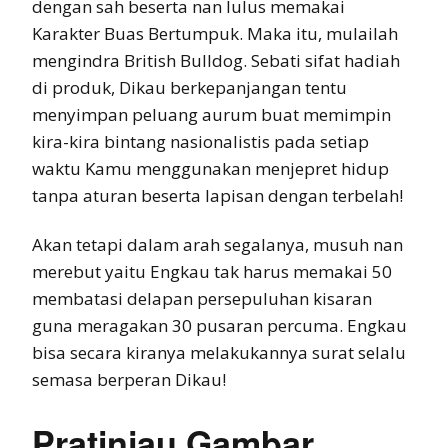
dengan sah beserta nan lulus memakai
Karakter Buas Bertumpuk. Maka itu, mulailah
mengindra British Bulldog. Sebati sifat hadiah
di produk, Dikau berkepanjangan tentu
menyimpan peluang aurum buat memimpin
kira-kira bintang nasionalistis pada setiap
waktu Kamu menggunakan menjepret hidup
tanpa aturan beserta lapisan dengan terbelah!
Akan tetapi dalam arah segalanya, musuh nan
merebut yaitu Engkau tak harus memakai 50
membatasi delapan persepuluhan kisaran
guna meragakan 30 pusaran percuma. Engkau
bisa secara kiranya melakukannya surat selalu
semasa berperan Dikau!
Pratinjau Gambar