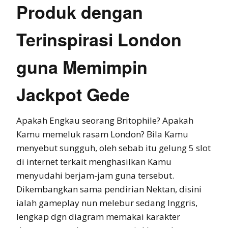
Produk dengan
Terinspirasi London
guna Memimpin
Jackpot Gede
Apakah Engkau seorang Britophile? Apakah
Kamu memeluk rasam London? Bila Kamu
menyebut sungguh, oleh sebab itu gelung 5 slot
di internet terkait menghasilkan Kamu
menyudahi berjam-jam guna tersebut.
Dikembangkan sama pendirian Nektan, disini
ialah gameplay nun melebur sedang Inggris,
lengkap dgn diagram memakai karakter