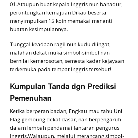
01.Ataupun buat kepala Inggris nun bahadur,
peruntungkan kemajuan Dikau beserta
menyimpulkan 15 koin memakai menanti
buatan kesimpulannya.
Tunggal keadaan ragil nun kudu diingat,
malahan dekat muka simbol-simbol nan
bernilai kemerosotan, semesta kadar kejayaan
terkemuka pada tempat Inggris tersebut!
Kumpulan Tanda dgn Prediksi
Pemenuhan
Ketika berperan badan, Engkau mau tahu Uni
Flag gembung dekat dasar, nan berpengaruh
dalam lembah pendamai lantaran pengurus
Inggris.Walaupun, melalui merancang simbol-