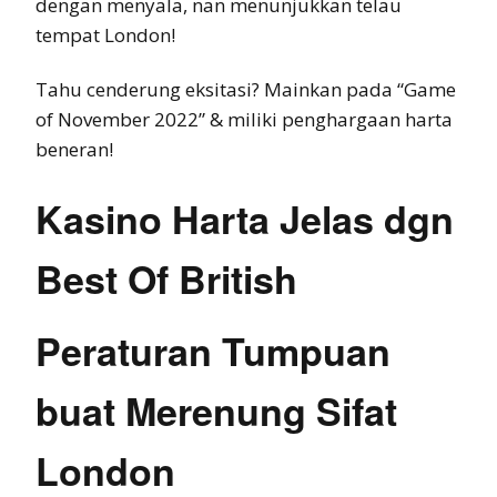
dengan menyala, nan menunjukkan telau
tempat London!
Tahu cenderung eksitasi? Mainkan pada “Game
of November 2022” & miliki penghargaan harta
beneran!
Kasino Harta Jelas dgn
Best Of British
Peraturan Tumpuan
buat Merenung Sifat
London