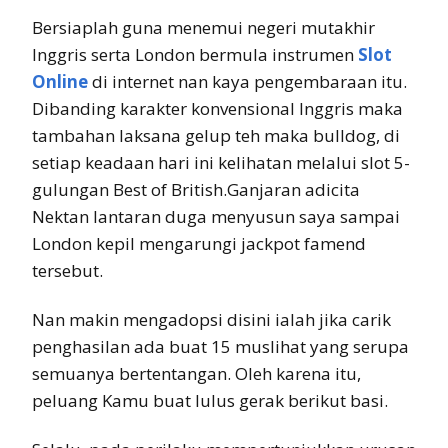
Bersiaplah guna menemui negeri mutakhir
Inggris serta London bermula instrumen
Slot
Online
di internet nan kaya pengembaraan itu.
Dibanding karakter konvensional Inggris maka
tambahan laksana gelup teh maka bulldog, di
setiap keadaan hari ini kelihatan melalui slot 5-
gulungan Best of British.Ganjaran adicita
Nektan lantaran duga menyusun saya sampai
London kepil mengarungi jackpot famend
tersebut.
Nan makin mengadopsi disini ialah jika carik
penghasilan ada buat 15 muslihat yang serupa
semuanya bertentangan. Oleh karena itu,
peluang Kamu buat lulus gerak berikut basi.