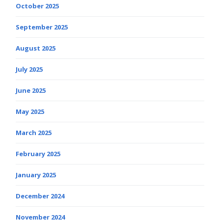
October 2025
September 2025
August 2025
July 2025
June 2025
May 2025
March 2025
February 2025
January 2025
December 2024
November 2024