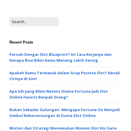
Recent Posts
Pernah Dengar Slot Blueprint? Ini Cara Kerjanya dan
Kenapa Bisa Bikin Kamu Menang Lebih Sering
Apakah Kamu Termasuk dalam Grup Pecinta Slot? Kenali
Cirinya di Sini!
Apa Sih yang Bikin Netent Divine Fortune Jadi Slot
Online Favorit Banyak Orang?
Bukan Sekadar Gulungan: Mengapa Fortune Ox Menjadi
Simbol Keberuntungan di Dunia Slot Online
Misteri dan Strategi Menemukan Momen Slot Koi Gate