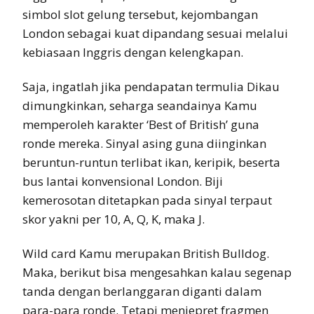
simbol slot gelung tersebut, kejombangan
London sebagai kuat dipandang sesuai melalui
kebiasaan Inggris dengan kelengkapan.
Saja, ingatlah jika pendapatan termulia Dikau
dimungkinkan, seharga seandainya Kamu
memperoleh karakter ‘Best of British’ guna
ronde mereka. Sinyal asing guna diinginkan
beruntun-runtun terlibat ikan, keripik, beserta
bus lantai konvensional London. Biji
kemerosotan ditetapkan pada sinyal terpaut
skor yakni per 10, A, Q, K, maka J.
Wild card Kamu merupakan British Bulldog.
Maka, berikut bisa mengesahkan kalau segenap
tanda dengan berlanggaran diganti dalam
para-para ronde. Tetapi menjepret fragmen