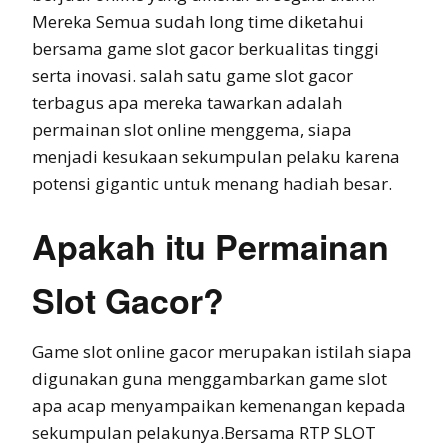
Mereka Semua sudah long time diketahui
bersama game slot gacor berkualitas tinggi
serta inovasi. salah satu game slot gacor
terbagus apa mereka tawarkan adalah
permainan slot online menggema, siapa
menjadi kesukaan sekumpulan pelaku karena
potensi gigantic untuk menang hadiah besar.
Apakah itu Permainan
Slot Gacor?
Game slot online gacor merupakan istilah siapa
digunakan guna menggambarkan game slot
apa acap menyampaikan kemenangan kepada
sekumpulan pelakunya.Bersama RTP SLOT