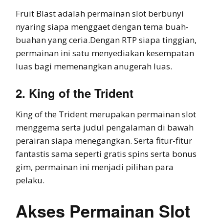
Fruit Blast adalah permainan slot berbunyi
nyaring siapa menggaet dengan tema buah-
buahan yang ceria.Dengan RTP siapa tinggian,
permainan ini satu menyediakan kesempatan
luas bagi memenangkan anugerah luas.
2. King of the Trident
King of the Trident merupakan permainan slot
menggema serta judul pengalaman di bawah
perairan siapa menegangkan. Serta fitur-fitur
fantastis sama seperti gratis spins serta bonus
gim, permainan ini menjadi pilihan para
pelaku.
Akses Permainan Slot