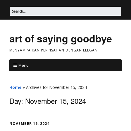
art of saying goodbye
MENYAMPAIKAN PERPISAHAN DENGAN ELEGAN
Menu
Home
»
Archives for November 15, 2024
Day:
November 15, 2024
NOVEMBER 15, 2024