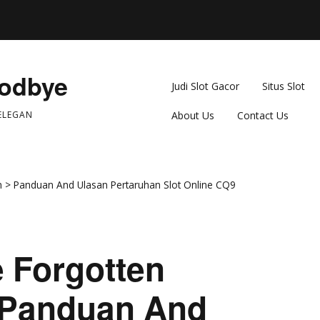
oodbye
Judi Slot Gacor
Situs Slot
ELEGAN
About Us
Contact Us
m > Panduan And Ulasan Pertaruhan Slot Online CQ9
e Forgotten
 Panduan And