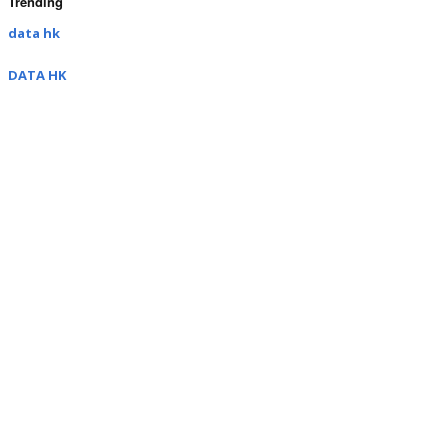
Trending
data hk
DATA HK