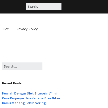
Slot
Privacy Policy
Recent Posts
Pernah Dengar Slot Blueprint? Ini
Cara Kerjanya dan Kenapa Bisa Bikin
Kamu Menang Lebih Sering