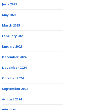
June 2025
May 2025
March 2025
February 2025
January 2025
December 2024
November 2024
October 2024
September 2024
August 2024
July 2024