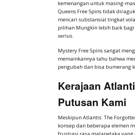
kemenangan untuk masing-masing
Queens Free Spins tidak diraguka
mencari substansial tingkat vola
pilihan Mungkin lebih baik bag
serius.
Mystery Free Spins sangat meng
memainkannya tahu bahwa merek
pengubah dan bisa bumerang k
Kerajaan Atlant
Putusan Kami
Meskipun Atlantis: The Forgott
konsep dan beberapa elemen m
frustrasi rasa malapetaka yang