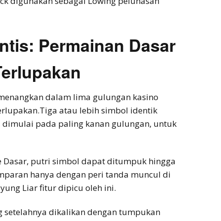
Jack digunakan sebagai Lowing pelunasan
antis: Permainan Dasar
Terlupakan
menangkan dalam lima gulungan kasino
erlupakan.Tiga atau lebih simbol identik
n, dimulai pada paling kanan gulungan, untuk
 Dasar, putri simbol dapat ditumpuk hingga
umparan hanya dengan peri tanda muncul di
yung Liar fitur dipicu oleh ini.
 setelahnya dikalikan dengan tumpukan