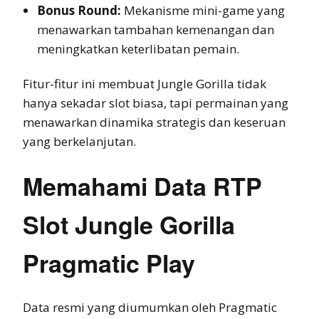
Bonus Round:
Mekanisme mini-game yang
menawarkan tambahan kemenangan dan
meningkatkan keterlibatan pemain.
Fitur-fitur ini membuat Jungle Gorilla tidak
hanya sekadar slot biasa, tapi permainan yang
menawarkan dinamika strategis dan keseruan
yang berkelanjutan.
Memahami Data RTP
Slot Jungle Gorilla
Pragmatic Play
Data resmi yang diumumkan oleh Pragmatic