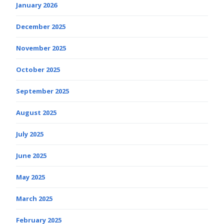
January 2026
December 2025
November 2025
October 2025
September 2025
August 2025
July 2025
June 2025
May 2025
March 2025
February 2025