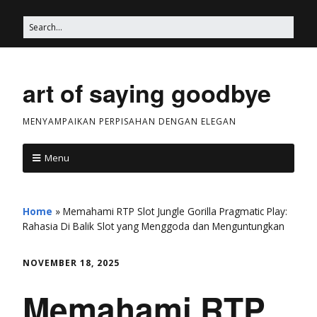
art of saying goodbye
MENYAMPAIKAN PERPISAHAN DENGAN ELEGAN
Menu
Home
»
Memahami RTP Slot Jungle Gorilla Pragmatic Play:
Rahasia Di Balik Slot yang Menggoda dan Menguntungkan
NOVEMBER 18, 2025
Memahami RTP