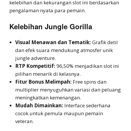
kelebihan dan kekurangan slot ini berdasarkan
pengalaman nyata para pemain.
Kelebihan Jungle Gorilla
Visual Menawan dan Tematik:
Grafik detil
dan efek suara mendukung atmosfer unik
jungle adventure.
RTP Kompetitif:
96,50% menjadikan slot ini
pilihan menarik di kelasnya.
Fitur Bonus Melimpah:
Free spins dan
multiplier menyuguhkan variasi dan peluang
meningkatkan kemenangan.
Mudah Dimainkan:
Interface sederhana
cocok untuk pemula maupun pemain
veteran.