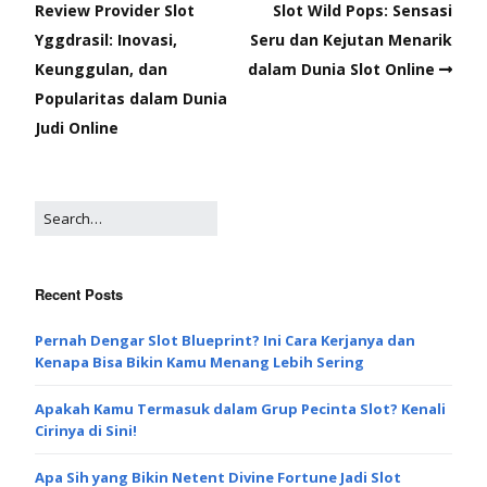
Review Provider Slot
Slot Wild Pops: Sensasi
Yggdrasil: Inovasi,
Seru dan Kejutan Menarik
Keunggulan, dan
dalam Dunia Slot Online
Popularitas dalam Dunia
Judi Online
Recent Posts
Pernah Dengar Slot Blueprint? Ini Cara Kerjanya dan
Kenapa Bisa Bikin Kamu Menang Lebih Sering
Apakah Kamu Termasuk dalam Grup Pecinta Slot? Kenali
Cirinya di Sini!
Apa Sih yang Bikin Netent Divine Fortune Jadi Slot