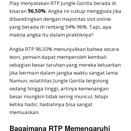
Play menyatakan RTP Jungle Gorilla berada di
kisaran
96,50%
. Angka ini cukup menggoda jika
dibandingkan dengan mayoritas slot online
yang berada di rentang 94%-96%. Tapi, apa
makna angka itu dalam praktiknya?
Angka RTP 96,50% menunjukkan bahwa secara
teori, pemain dapat memperoleh kembali
sebagian besar taruhan yang mereka keluarkan
jika bermain dalam jangka waktu sangat lama.
Namun, volatilitas Jungle Gorilla tergolong
sedang hingga tinggi, artinya kemenangan
besar mungkin tidak sering muncul, tetapi
ketika hadir, hadiahnya bisa sangat
memuaskan.
Bagaimana RTP Memengaruhi