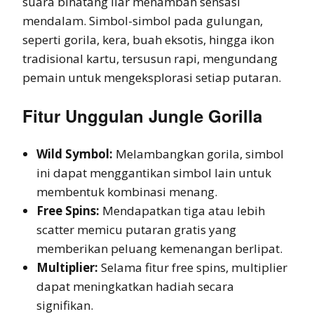
suara binatang liar menambah sensasi
mendalam. Simbol-simbol pada gulungan,
seperti gorila, kera, buah eksotis, hingga ikon
tradisional kartu, tersusun rapi, mengundang
pemain untuk mengeksplorasi setiap putaran.
Fitur Unggulan Jungle Gorilla
Wild Symbol:
Melambangkan gorila, simbol
ini dapat menggantikan simbol lain untuk
membentuk kombinasi menang.
Free Spins:
Mendapatkan tiga atau lebih
scatter memicu putaran gratis yang
memberikan peluang kemenangan berlipat.
Multiplier:
Selama fitur free spins, multiplier
dapat meningkatkan hadiah secara
signifikan.