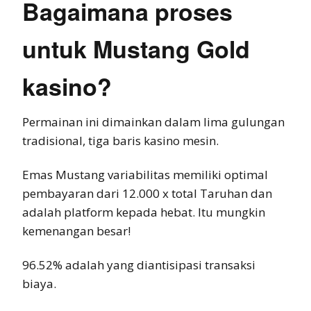
Bagaimana proses
untuk Mustang Gold
kasino?
Permainan ini dimainkan dalam lima gulungan
tradisional, tiga baris kasino mesin.
Emas Mustang variabilitas memiliki optimal
pembayaran dari 12.000 x total Taruhan dan
adalah platform kepada hebat. Itu mungkin
kemenangan besar!
96.52% adalah yang diantisipasi transaksi
biaya.