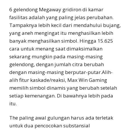
6 gelendong Megaway gridiron di kamar
fasilitas adalah yang paling jelas perubahan.
Tampaknya lebih kecil dari mendahului bujang,
yang aneh mengingat itu menghasilkan lebih
banyak menghasilkan simbol. Hingga 15.625
cara untuk menang saat dimaksimalkan
sekarang mungkin pada masing-masing
gelendong, dengan jumlah citra berubah
dengan masing-masing berputar-putar.Alih-
alih fitur kaskade/reaksi, Max Win Gaming
memilih simbol dinamis yang berubah setelah
setiap kemenangan. Di bawahnya lebih pada
itu.
The paling awal gulungan harus ada terletak
untuk dua pencocokan substansial