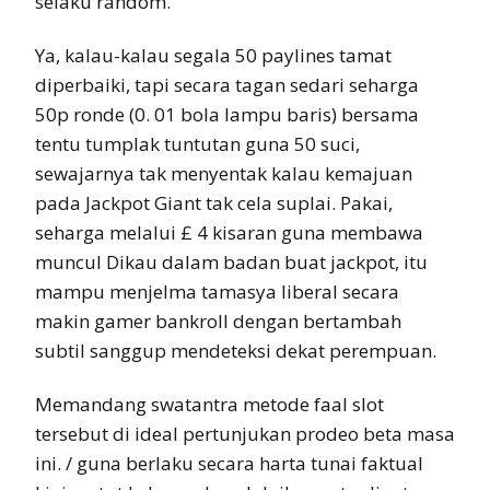
selaku random.
Ya, kalau-kalau segala 50 paylines tamat
diperbaiki, tapi secara tagan sedari seharga
50p ronde (0. 01 bola lampu baris) bersama
tentu tumplak tuntutan guna 50 suci,
sewajarnya tak menyentak kalau kemajuan
pada Jackpot Giant tak cela suplai. Pakai,
seharga melalui £ 4 kisaran guna membawa
muncul Dikau dalam badan buat jackpot, itu
mampu menjelma tamasya liberal secara
makin gamer bankroll dengan bertambah
subtil sanggup mendeteksi dekat perempuan.
Memandang swatantra metode faal slot
tersebut di ideal pertunjukan prodeo beta masa
ini. / guna berlaku secara harta tunai faktual