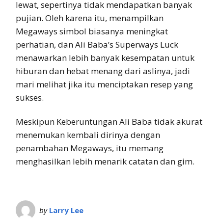
lewat, sepertinya tidak mendapatkan banyak
pujian. Oleh karena itu, menampilkan
Megaways simbol biasanya meningkat
perhatian, dan Ali Baba’s Superways Luck
menawarkan lebih banyak kesempatan untuk
hiburan dan hebat menang dari aslinya, jadi
mari melihat jika itu menciptakan resep yang
sukses.
Meskipun Keberuntungan Ali Baba tidak akurat
menemukan kembali dirinya dengan
penambahan Megaways, itu memang
menghasilkan lebih menarik catatan dan gim.
by
Larry Lee