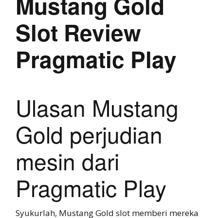
Mustang Gold
Slot Review
Pragmatic Play
Ulasan Mustang
Gold perjudian
mesin dari
Pragmatic Play
Syukurlah, Mustang Gold slot memberi mereka