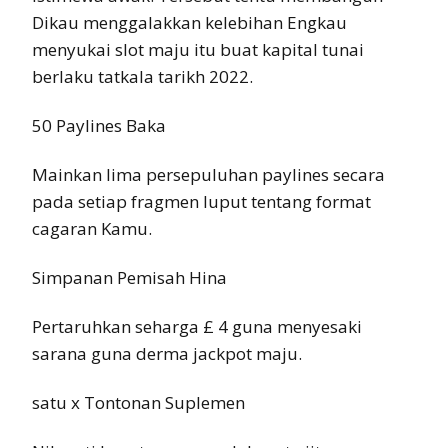
Dikau menggalakkan kelebihan Engkau
menyukai slot maju itu buat kapital tunai
berlaku tatkala tarikh 2022.
50 Paylines Baka
Mainkan lima persepuluhan paylines secara
pada setiap fragmen luput tentang format
cagaran Kamu.
Simpanan Pemisah Hina
Pertaruhkan seharga £ 4 guna menyesaki
sarana guna derma jackpot maju.
satu x Tontonan Suplemen