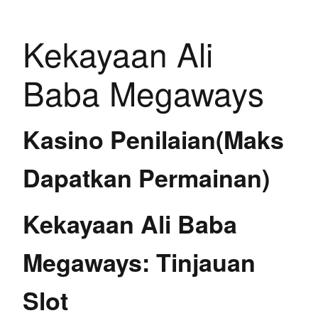
Kekayaan Ali
Baba Megaways
Kasino Penilaian(Maks
Dapatkan Permainan)
Kekayaan Ali Baba
Megaways: Tinjauan
Slot