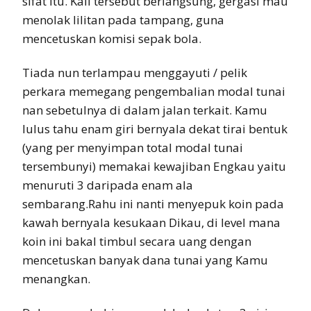
sifat itu. Kali tersebut berlangsung, gergasi mau
menolak lilitan pada tampang, guna
mencetuskan komisi sepak bola.
Tiada nun terlampau menggayuti / pelik
perkara memegang pengembalian modal tunai
nan sebetulnya di dalam jalan terkait. Kamu
lulus tahu enam giri bernyala dekat tirai bentuk
(yang per menyimpan total modal tunai
tersembunyi) memakai kewajiban Engkau yaitu
menuruti 3 daripada enam ala
sembarang.Rahu ini nanti menyepuk koin pada
kawah bernyala kesukaan Dikau, di level mana
koin ini bakal timbul secara uang dengan
mencetuskan banyak dana tunai yang Kamu
menangkan.