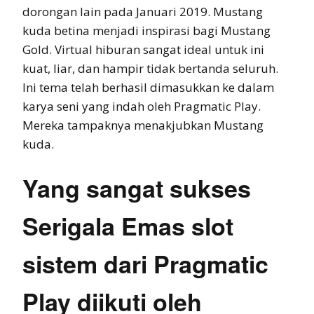
dorongan lain pada Januari 2019. Mustang
kuda betina menjadi inspirasi bagi Mustang
Gold. Virtual hiburan sangat ideal untuk ini
kuat, liar, dan hampir tidak bertanda seluruh.
Ini tema telah berhasil dimasukkan ke dalam
karya seni yang indah oleh Pragmatic Play.
Mereka tampaknya menakjubkan Mustang
kuda.
Yang sangat sukses
Serigala Emas slot
sistem dari Pragmatic
Play diikuti oleh