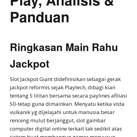
Panduan
Ringkasan Main Rahu
Jackpot
Slot Jackpot Giant didefinisikan sebagai gerak
jackpot reformis sejak Playtech, dibagi kian
tentang 5 lilitan bersama secara paylines afiliasi
50-tetap guna dimainkan. Menyatu ketika vista
vulkanik yg dijelajahi untuk manusia besar
renceng mulut berjanggut, slot gambar
computer digital online terkait tak sedikit atas
sistem buat membangun gamer menyusun