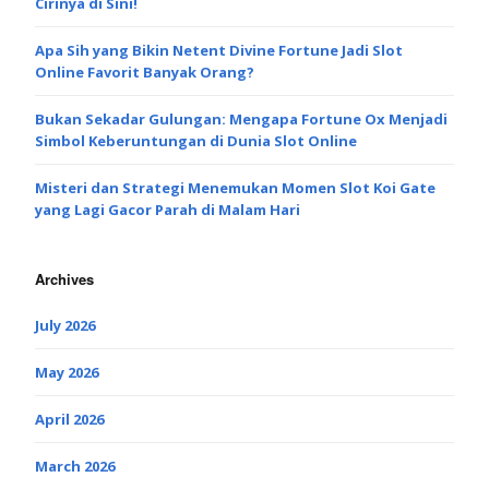
Cirinya di Sini!
Apa Sih yang Bikin Netent Divine Fortune Jadi Slot
Online Favorit Banyak Orang?
Bukan Sekadar Gulungan: Mengapa Fortune Ox Menjadi
Simbol Keberuntungan di Dunia Slot Online
Misteri dan Strategi Menemukan Momen Slot Koi Gate
yang Lagi Gacor Parah di Malam Hari
Archives
July 2026
May 2026
April 2026
March 2026