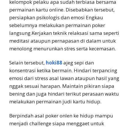
kelompok pelaku apa sudah terbiasa bersama
permainan kartu online. Disebabkan tersebut,
persiapkan psikologis dan emosi Engkau
sebelumnya melakukan permainan poker
langsung.Kerjakan teknik relaksasi sama seperti
meditasi ataupun pernapasan di dalam untuk
menolong menurunkan stres serta kecemasan.
Selain tersebut,
hoki88
ajeg sepi dan
konsentrasi ketika bermain. Hindari terpancing
emosi dari stress asal lawan ataupun hasil yang
nggak sesuai harapan. Maintain pikiran siapa
bening dan juga hindari terikut perasaan waktu
melakukan permainan judi kartu hidup.
Berpindah asal poker onlen ke hidup mampu
menjadi challenge siapa menggaet untuk