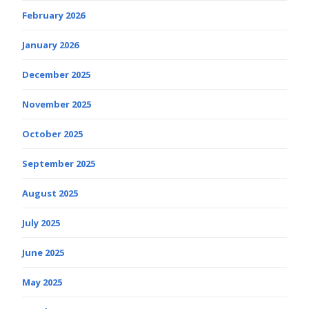
February 2026
January 2026
December 2025
November 2025
October 2025
September 2025
August 2025
July 2025
June 2025
May 2025