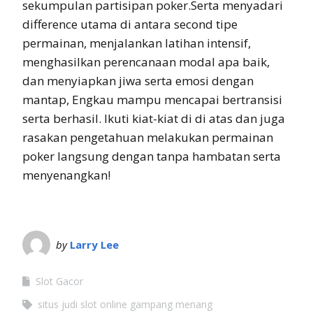
sekumpulan partisipan poker.Serta menyadari
difference utama di antara second tipe
permainan, menjalankan latihan intensif,
menghasilkan perencanaan modal apa baik,
dan menyiapkan jiwa serta emosi dengan
mantap, Engkau mampu mencapai bertransisi
serta berhasil. Ikuti kiat-kiat di di atas dan juga
rasakan pengetahuan melakukan permainan
poker langsung dengan tanpa hambatan serta
menyenangkan!
by
Larry Lee
Slot Gacor
situs judi slot online gampang menang