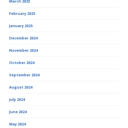
March 2025
February 2025
January 2025
December 2024
November 2024
October 2024
September 2024
August 2024
July 2024
June 2024
May 2024