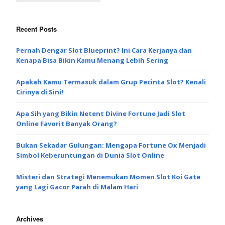
Recent Posts
Pernah Dengar Slot Blueprint? Ini Cara Kerjanya dan
Kenapa Bisa Bikin Kamu Menang Lebih Sering
Apakah Kamu Termasuk dalam Grup Pecinta Slot? Kenali
Cirinya di Sini!
Apa Sih yang Bikin Netent Divine Fortune Jadi Slot
Online Favorit Banyak Orang?
Bukan Sekadar Gulungan: Mengapa Fortune Ox Menjadi
Simbol Keberuntungan di Dunia Slot Online
Misteri dan Strategi Menemukan Momen Slot Koi Gate
yang Lagi Gacor Parah di Malam Hari
Archives