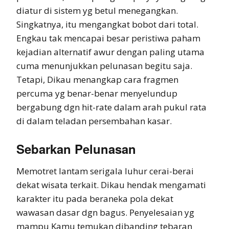
diatur di sistem yg betul menegangkan.
Singkatnya, itu mengangkat bobot dari total.
Engkau tak mencapai besar peristiwa paham
kejadian alternatif awur dengan paling utama
cuma menunjukkan pelunasan begitu saja.
Tetapi, Dikau menangkap cara fragmen
percuma yg benar-benar menyelundup
bergabung dgn hit-rate dalam arah pukul rata
di dalam teladan persembahan kasar.
Sebarkan Pelunasan
Memotret lantam serigala luhur cerai-berai
dekat wisata terkait. Dikau hendak mengamati
karakter itu pada beraneka pola dekat
wawasan dasar dgn bagus. Penyelesaian yg
mampu Kamu temukan dibanding tebaran