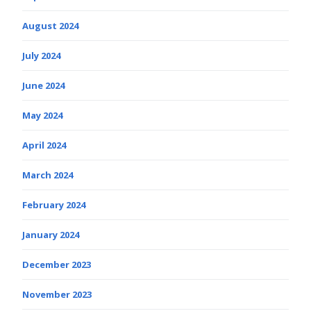
August 2024
July 2024
June 2024
May 2024
April 2024
March 2024
February 2024
January 2024
December 2023
November 2023