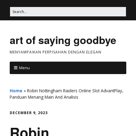
art of saying goodbye
MENYAMPAIKAN PERPISAHAN DENGAN ELEGAN
Menu
Home
»
Robin Nottingham Raiders Online Slot AdvantPlay,
Panduan Menang Main And Analisis
DECEMBER 9, 2023
Robin