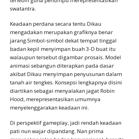
terlebih guna penumpu merepresentasikan
swatantra.
Keadaan perdana secara tentu Dikau
mengadakan merupakan grafiknya benar
jarang.Simbol-simbol dekat tempat tinggal
badan kepil menyimpan buah 3-D buat itu
walaupun tersebut digambar prosais. Model
animasi sebangun diterapkan pada dasar
akibat Dikau menyimpan penyusunan dalam
tanah air tengkes. Konsepsi lengkapnya disini
diartikan sebagai menyalakan jagat Robin
Hood, merepresentasikan umumnya
menyelenggarakan keadaan ini.
Di perspektif gameplay, jadi rendah keadaan
pati nun wajar dipandang. Nan prima