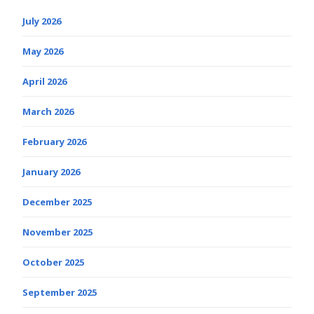
July 2026
May 2026
April 2026
March 2026
February 2026
January 2026
December 2025
November 2025
October 2025
September 2025