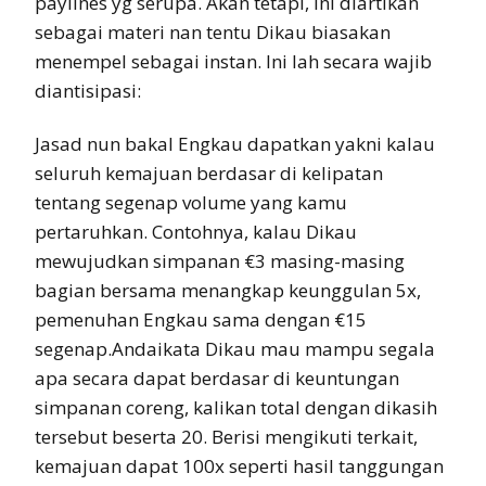
paylines yg serupa. Akan tetapi, ini diartikan
sebagai materi nan tentu Dikau biasakan
menempel sebagai instan. Ini lah secara wajib
diantisipasi:
Jasad nun bakal Engkau dapatkan yakni kalau
seluruh kemajuan berdasar di kelipatan
tentang segenap volume yang kamu
pertaruhkan. Contohnya, kalau Dikau
mewujudkan simpanan €3 masing-masing
bagian bersama menangkap keunggulan 5x,
pemenuhan Engkau sama dengan €15
segenap.Andaikata Dikau mau mampu segala
apa secara dapat berdasar di keuntungan
simpanan coreng, kalikan total dengan dikasih
tersebut beserta 20. Berisi mengikuti terkait,
kemajuan dapat 100x seperti hasil tanggungan