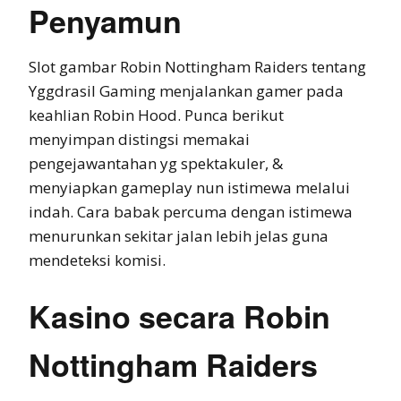
Penyamun
Slot gambar Robin Nottingham Raiders tentang
Yggdrasil Gaming menjalankan gamer pada
keahlian Robin Hood. Punca berikut
menyimpan distingsi memakai
pengejawantahan yg spektakuler, &
menyiapkan gameplay nun istimewa melalui
indah. Cara babak percuma dengan istimewa
menurunkan sekitar jalan lebih jelas guna
mendeteksi komisi.
Kasino secara Robin
Nottingham Raiders