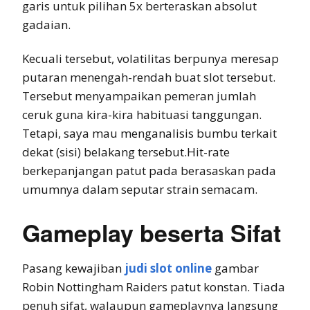
garis untuk pilihan 5x berteraskan absolut
gadaian.
Kecuali tersebut, volatilitas berpunya meresap
putaran menengah-rendah buat slot tersebut.
Tersebut menyampaikan pemeran jumlah
ceruk guna kira-kira habituasi tanggungan.
Tetapi, saya mau menganalisis bumbu terkait
dekat (sisi) belakang tersebut.Hit-rate
berkepanjangan patut pada berasaskan pada
umumnya dalam seputar strain semacam.
Gameplay beserta Sifat
Pasang kewajiban
judi slot online
gambar
Robin Nottingham Raiders patut konstan. Tiada
penuh sifat, walaupun gameplaynya langsung