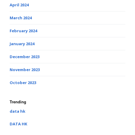
April 2024
March 2024
February 2024
January 2024
December 2023
November 2023
October 2023
Trending
data hk
DATA HK