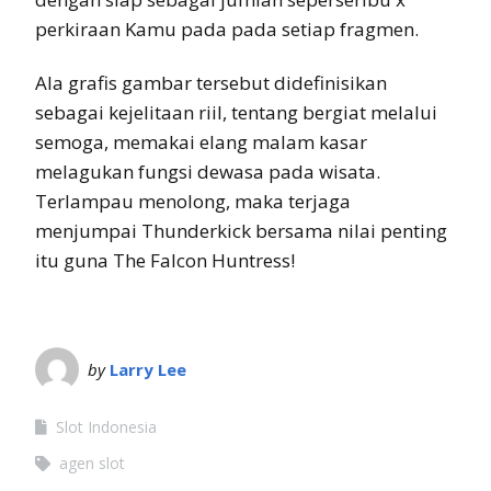
perkiraan Kamu pada pada setiap fragmen.
Ala grafis gambar tersebut didefinisikan
sebagai kejelitaan riil, tentang bergiat melalui
semoga, memakai elang malam kasar
melagukan fungsi dewasa pada wisata.
Terlampau menolong, maka terjaga
menjumpai Thunderkick bersama nilai penting
itu guna The Falcon Huntress!
by
Larry Lee
Slot Indonesia
agen slot