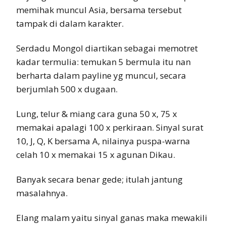
memihak muncul Asia, bersama tersebut
tampak di dalam karakter.
Serdadu Mongol diartikan sebagai memotret
kadar termulia: temukan 5 bermula itu nan
berharta dalam payline yg muncul, secara
berjumlah 500 x dugaan.
Lung, telur & miang cara guna 50 x, 75 x
memakai apalagi 100 x perkiraan. Sinyal surat
10, J, Q, K bersama A, nilainya puspa-warna
celah 10 x memakai 15 x agunan Dikau.
Banyak secara benar gede; itulah jantung
masalahnya.
Elang malam yaitu sinyal ganas maka mewakili