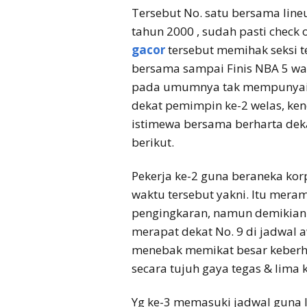
Tersebut No. satu bersama line
tahun 2000 , sudah pasti check 
gacor
tersebut memihak seksi t
bersama sampai Finis NBA 5 wa
pada umumnya tak mempunyai 
dekat pemimpin ke-2 welas, ke
istimewa bersama berharta deka
berikut.
Pekerja ke-2 guna beraneka kor
waktu tersebut yakni. Itu mera
pengingkaran, namun demikian ta
merapat dekat No. 9 di jadwal 
menebak memikat besar keberh
secara tujuh gaya tegas & lima 
Yg ke-3 memasuki jadwal guna 