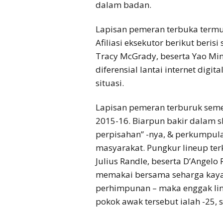
dalam badan.
Lapisan pemeran terbuka termul
Afiliasi eksekutor berikut berisi
Tracy McGrady, beserta Yao Min
diferensial lantai internet dig
situasi.
Lapisan pemeran terburuk seme
2015-16. Biarpun bakir dalam s
perpisahan” -nya, & perkumpu
masyarakat. Pungkur lineup terka
Julius Randle, beserta D’Angelo 
memakai bersama seharga kaya
perhimpunan – maka enggak li
pokok awak tersebut ialah -25, 