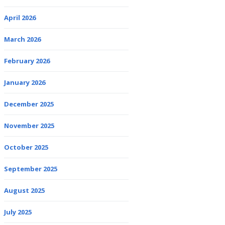
April 2026
March 2026
February 2026
January 2026
December 2025
November 2025
October 2025
September 2025
August 2025
July 2025