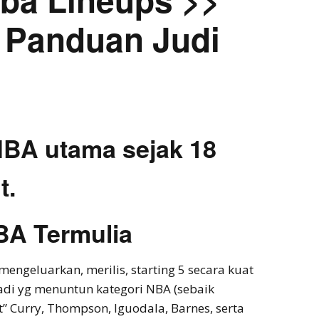
 Panduan Judi
NBA utama sejak 18
t.
BA Termulia
ngeluarkan, merilis, starting 5 secara kuat
badi yg menuntun kategori NBA (sebaik
” Curry, Thompson, Iguodala, Barnes, serta