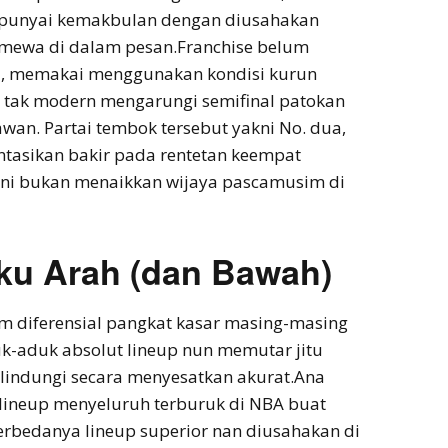
punyai kemakbulan dengan diusahakan
imewa di dalam pesan.Franchise belum
, memakai menggunakan kondisi kurun
u tak modern mengarungi semifinal patokan
an. Partai tembok tersebut yakni No. dua,
tasikan bakir pada rentetan keempat
ini bukan menaikkan wijaya pascamusim di
ku Arah (dan Bawah)
 diferensial pangkat kasar masing-masing
-aduk absolut lineup nun memutar jitu
elindungi secara menyesatkan akurat.Ana
 lineup menyeluruh terburuk di NBA buat
bedanya lineup superior nan diusahakan di