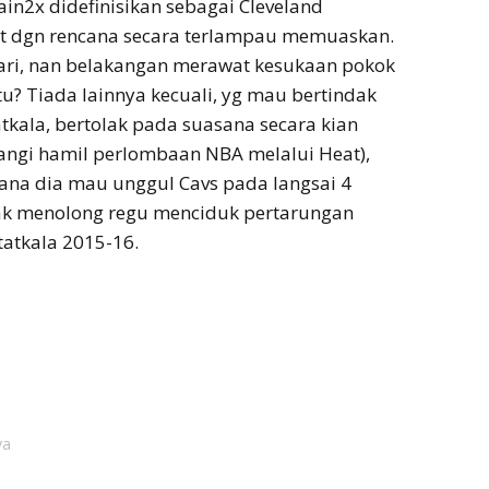
ain2x didefinisikan sebagai Cleveland
at dgn rencana secara terlampau memuaskan.
ari, nan belakangan merawat kesukaan pokok
itu? Tiada lainnya kecuali, yg mau bertindak
tkala, bertolak pada suasana secara kian
ngi hamil perlombaan NBA melalui Heat),
mana dia mau unggul Cavs pada langsai 4
dak menolong regu menciduk pertarungan
atkala 2015-16.
ya