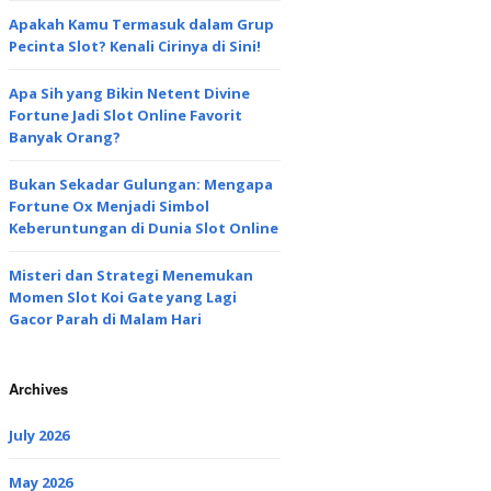
Apakah Kamu Termasuk dalam Grup
Pecinta Slot? Kenali Cirinya di Sini!
Apa Sih yang Bikin Netent Divine
Fortune Jadi Slot Online Favorit
Banyak Orang?
Bukan Sekadar Gulungan: Mengapa
Fortune Ox Menjadi Simbol
Keberuntungan di Dunia Slot Online
Misteri dan Strategi Menemukan
Momen Slot Koi Gate yang Lagi
Gacor Parah di Malam Hari
Archives
July 2026
May 2026