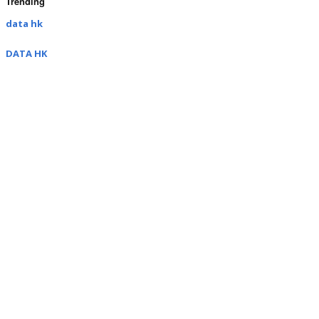
Trending
data hk
DATA HK