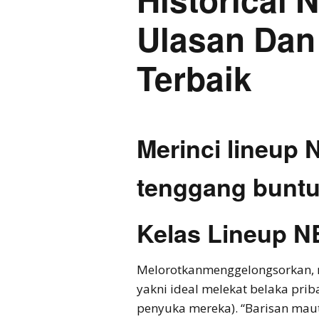
Ulasan Dan
Terbaik
Merinci lineup 
tenggang buntu
Kelas Lineup N
Melorotkanmenggelongsorkan, me
yakni ideal melekat belaka pri
penyuka mereka). “Barisan maut