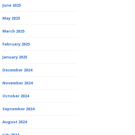
June 2025
May 2025
March 2025
February 2025
January 2025
December 2024
November 2024
October 2024
September 2024
August 2024
July 2024