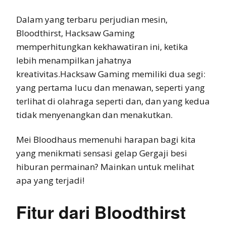
Dalam yang terbaru perjudian mesin,
Bloodthirst, Hacksaw Gaming
memperhitungkan kekhawatiran ini, ketika
lebih menampilkan jahatnya
kreativitas.Hacksaw Gaming memiliki dua segi:
yang pertama lucu dan menawan, seperti yang
terlihat di olahraga seperti dan, dan yang kedua
tidak menyenangkan dan menakutkan.
Mei Bloodhaus memenuhi harapan bagi kita
yang menikmati sensasi gelap Gergaji besi
hiburan permainan? Mainkan untuk melihat
apa yang terjadi!
Fitur dari Bloodthirst