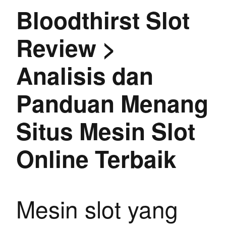
Bloodthirst Slot
Review >
Analisis dan
Panduan Menang
Situs Mesin Slot
Online Terbaik
Mesin slot yang