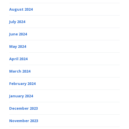
August 2024
July 2024
June 2024
May 2024
April 2024
March 2024
February 2024
January 2024
December 2023
November 2023