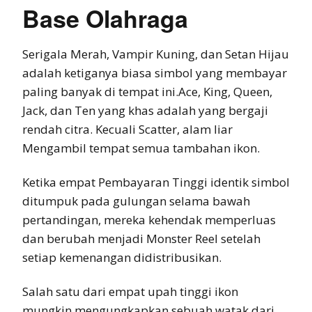
Base Olahraga
Serigala Merah, Vampir Kuning, dan Setan Hijau
adalah ketiganya biasa simbol yang membayar
paling banyak di tempat ini.Ace, King, Queen,
Jack, dan Ten yang khas adalah yang bergaji
rendah citra. Kecuali Scatter, alam liar
Mengambil tempat semua tambahan ikon.
Ketika empat Pembayaran Tinggi identik simbol
ditumpuk pada gulungan selama bawah
pertandingan, mereka kehendak memperluas
dan berubah menjadi Monster Reel setelah
setiap kemenangan didistribusikan.
Salah satu dari empat upah tinggi ikon
mungkin mengungkapkan sebuah watak dari