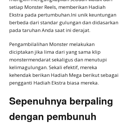
setiap Monster Reels, memberikan Hadiah
Ekstra pada pertumbuhan.Ini unik keuntungan
berbeda dari standar gulungan dan didasarkan
pada taruhan Anda saat ini derajat.
Pengambilalihan Monster melakukan
diciptakan jika lima dari yang sama klip
monstermendarat sekaligus dan menutupi
kelimagulungan. Sekali efektif, mereka
kehendak berikan Hadiah Mega berikut sebagai
pengganti Hadiah Ekstra biasa mereka.
Sepenuhnya berpaling
dengan pembunuh