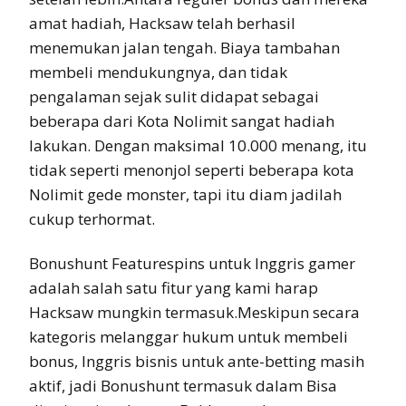
amat hadiah, Hacksaw telah berhasil
menemukan jalan tengah. Biaya tambahan
membeli mendukungnya, dan tidak
pengalaman sejak sulit didapat sebagai
beberapa dari Kota Nolimit sangat hadiah
lakukan. Dengan maksimal 10.000 menang, itu
tidak seperti menonjol seperti beberapa kota
Nolimit gede monster, tapi itu diam jadilah
cukup terhormat.
Bonushunt Featurespins untuk Inggris gamer
adalah salah satu fitur yang kami harap
Hacksaw mungkin termasuk.Meskipun secara
kategoris melanggar hukum untuk membeli
bonus, Inggris bisnis untuk ante-betting masih
aktif, jadi Bonushunt termasuk dalam Bisa