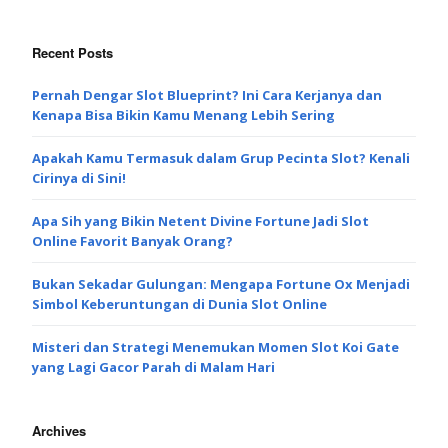
Recent Posts
Pernah Dengar Slot Blueprint? Ini Cara Kerjanya dan
Kenapa Bisa Bikin Kamu Menang Lebih Sering
Apakah Kamu Termasuk dalam Grup Pecinta Slot? Kenali
Cirinya di Sini!
Apa Sih yang Bikin Netent Divine Fortune Jadi Slot
Online Favorit Banyak Orang?
Bukan Sekadar Gulungan: Mengapa Fortune Ox Menjadi
Simbol Keberuntungan di Dunia Slot Online
Misteri dan Strategi Menemukan Momen Slot Koi Gate
yang Lagi Gacor Parah di Malam Hari
Archives